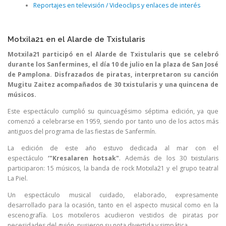
Reportajes en televisión / Videoclips y enlaces de interés
Motxila21 en el Alarde de Txistularis
Motxila21 participó en el Alarde de Txistularis que se celebró
durante los Sanfermines, el día 10 de julio en la plaza de San José
de Pamplona. Disfrazados de piratas, interpretaron su canción
Mugitu Zaitez acompañados de 30 txistularis y una quincena de
músicos.
Este espectáculo cumplió su quincuagésimo séptima edición, ya que
comenzó a celebrarse en 1959, siendo por tanto uno de los actos más
antiguos del programa de las fiestas de Sanfermín.
La edición de este año estuvo dedicada al mar con el
espectáculo
‘"Kresalaren hotsak"
. Además de los 30 txistularis
participaron: 15 músicos, la banda de rock Motxila21 y el grupo teatral
La Piel.
Un espectáculo musical cuidado, elaborado, expresamente
desarrollado para la ocasión, tanto en el aspecto musical como en la
escenografía. Los motxileros acudieron vestidos de piratas por
necesidades del guión, pusieron su nota divertida y simpática.