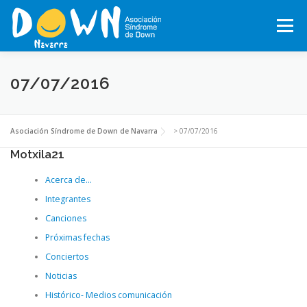
Saltar
al
Menú
contenido
INICIO
CONÓCENOS
SÍNDROME DE DOWN
07/07/2016
QUÉ HACEMOS
MOTXILA21
VOLUNTARIADO
Asociación Síndrome de Down de Navarra
>
07/07/2016
Motxila21
Acerca de…
ACTUALIDAD
TRABAJA EN LA ASOCIACIÓN
Integrantes
Canciones
TEJIENDO REDES, RED NAVARRA DE EMPRESAS INCLUSIVAS
Próximas fechas
Conciertos
Noticias
COLABORA
ACTIVIDADES 2026-2027
Histórico- Medios comunicación