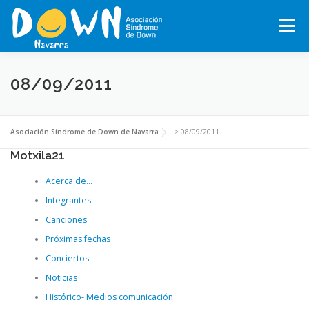
Saltar
al
Menú
contenido
INICIO
CONÓCENOS
SÍNDROME DE DOWN
08/09/2011
QUÉ HACEMOS
MOTXILA21
VOLUNTARIADO
Asociación Síndrome de Down de Navarra
>
08/09/2011
Motxila21
Acerca de…
ACTUALIDAD
TRABAJA EN LA ASOCIACIÓN
Integrantes
Canciones
TEJIENDO REDES, RED NAVARRA DE EMPRESAS INCLUSIVAS
Próximas fechas
Conciertos
Noticias
COLABORA
ACTIVIDADES 2026-2027
Histórico- Medios comunicación