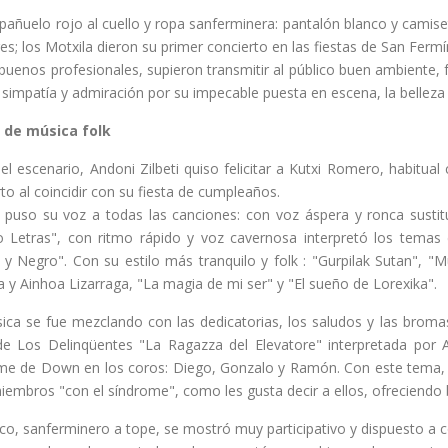
 pañuelo rojo al cuello y ropa sanferminera: pantalón blanco y cami
res; los Motxila dieron su primer concierto en las fiestas de San Fermí
uenos profesionales, supieron transmitir al público buen ambiente, 
simpatía y admiración por su impecable puesta en escena, la belleza
 de música folk
el escenario, Andoni Zilbeti quiso felicitar a Kutxi Romero, habitua
to al coincidir con su fiesta de cumpleaños.
 puso su voz a todas las canciones: con voz áspera y ronca susti
o Letras", con ritmo rápido y voz cavernosa interpretó los temas
 y Negro". Con su estilo más tranquilo y folk : "Gurpilak Sutan", 
 y Ainhoa Lizarraga, "La magia de mi ser" y "El sueño de Lorexika".
ica se fue mezclando con las dedicatorias, los saludos y las bromas
e Los Delinqüentes "La Ragazza del Elevatore" interpretada por A
me de Down en los coros: Diego, Gonzalo y Ramón. Con este tema, l
miembros "con el síndrome", como les gusta decir a ellos, ofreciendo
ico, sanferminero a tope, se mostró muy participativo y dispuesto a 