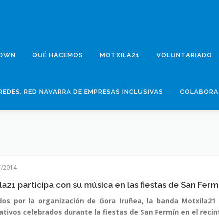
DOWN
QUÉ HACEMOS
MOTXILA21
VOLUNTARIADO
REDES, RED NAVARRA DE EMPRESAS INCLUSIVAS
COLABORA
7/2014
la21 participa con su música en las fiestas de San Ferm
dos por la organización de Gora Iruñea, la banda Motxila21 p
ativos celebrados durante la fiestas de San Fermín en el reci