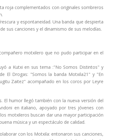
seta roja complementados con originales sombreros
n.
frescura y espontaneidad. Una banda que despierta
 de sus canciones y el dinamismo de sus melodías.
l compañero motxilero que no pudo participar en el
tuyó a Kutxi en sus tema :"No Somos Distintos" y
 de El Drogas: "Somos la banda Motxila21" y "En
"Mugitu Zaitez" acompañado en los coros por Leyre
. El humor llegó también con la nueva versión del
ndoni en italiano, apoyado por tres jóvenes con
os motxileros buscan dar una mayor participación
 buena música y un espectáculo de calidad.
colaborar con los Motxila: entonaron sus canciones,