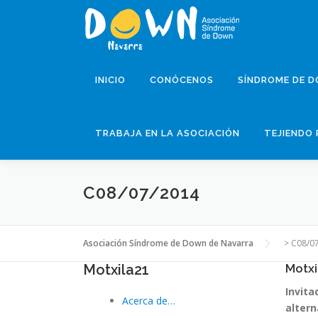
Saltar
al
contenido
INICIO
CONÓCENOS
SÍNDROME DE 
TRABAJA EN LA ASOCIACIÓN
TEJIENDO 
C08/07/2014
Asociación Síndrome de Down de Navarra
>
C08/0
Motxila21
Motxi
Invita
Acerca de…
altern