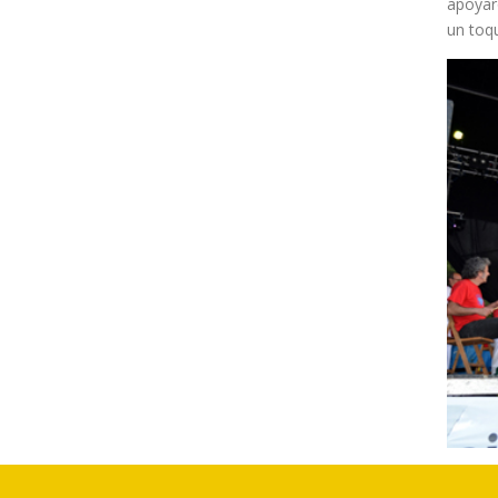
apoyar
un toqu