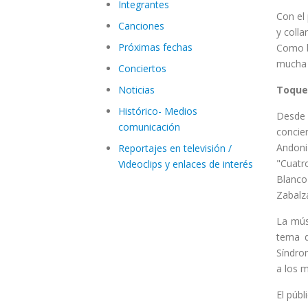
Integrantes
Con el
Canciones
y colla
Próximas fechas
Como b
mucha 
Conciertos
Noticias
Toque
Histórico- Medios
Desde 
comunicación
concier
Andoni
Reportajes en televisión /
"Cuatr
Videoclips y enlaces de interés
Blanco
Zabalza
La mús
tema d
Síndro
a los 
El públ