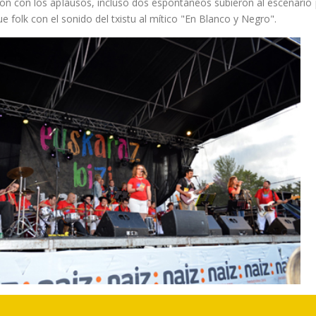
on con los aplausos, incluso dos espontáneos subieron al escenario
e folk con el sonido del txistu al mítico "En Blanco y Negro".