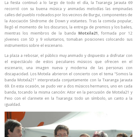
La fiesta continuó a lo largo de todo el día, la Txaranga Jarauta 69
recorrió con su buena música y animadas melodías las empinadas
calles del pueblo rodeados por los vecinos de Burgui, componentes de
la Asociación Síndrome de Down y visitantes. Tras la comida popular,
llegó el momento de los discursos, la entrega de premios y los bailes,
mientras los miembros de la banda
Motxila21
, formada por 12
jóvenes con SD y 9 voluntarios, tomaban posiciones colocando sus
instrumentos sobre el escenario.
La plaza a rebosar, el público muy animado y dispuesto a disfrutar con
el espectáculo de estos peculiares músicos que ofrecen en el
escenario, una imagen nueva y moderna de las personas con
discapacidad. Los Motxila abrieron el concierto con el tema "Somos la
banda Motxila21" interpretada conjuntamente con la Txaranga Jarauta
69. En esta ocasión, se pudo ver a dos músicos hermanos, uno en cada
banda, tocando la misma canción: Aitor en la percusión de Motxila21 y
Peio con el clarinete en la Txaranga: todo un símbolo, un canto a la
igualdad.