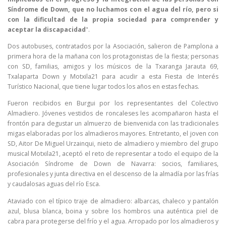
Síndrome de Down, que no luchamos con el agua del río, pero si
con la dificultad de la propia sociedad para comprender y
aceptar la discapacidad
".
Dos autobuses, contratados por la Asociación, salieron de Pamplona a
primera hora de la mañana con los protagonistas de la fiesta; personas
con SD, familias, amigos y los músicos de la Txaranga Jarauta 69,
Txalaparta Down y Motxila21 para acudir a esta Fiesta de Interés
Turístico Nacional, que tiene lugar todos los años en estas fechas.
Fueron recibidos en Burgui por los representantes del Colectivo
Almadiero. Jóvenes vestidos de roncaleses les acompañaron hasta el
frontón para degustar un almuerzo de bienvenida con las tradicionales
migas elaboradas por los almadieros mayores. Entretanto, el joven con
SD, Aitor De Miguel Urzainqui, nieto de almadiero y miembro del grupo
musical Motxila21, aceptó el reto de representar a todo el equipo de la
Asociación Síndrome de Down de Navarra: socios, familiares,
profesionales y junta directiva en el descenso de la almadía por las frías
y caudalosas aguas del río Esca.
Ataviado con el típico traje de almadiero: albarcas, chaleco y pantalón
azul, blusa blanca, boina y sobre los hombros una auténtica piel de
cabra para protegerse del frío y el agua. Arropado por los almadieros y