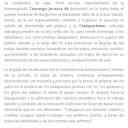
su compañero de viaje, Fredi Larreta, representante de la
homenajeada
Txaranga Jarauta 69
descendió en la balsa hasta el
puente medieval de Burgui tras el impactante salto de la presa. Saludó,
sonrió, se le vió especialmente contento y orgulloso al escuchar el
saludo de bienvenida del público y la
Txalapardown
, colocada
estrategicamente en la otra orilla del río, para rendir homenaje a los
almadieros. Los ocho jóvenes txalapartaris, amenizaron la espera del
público situado a lo largo del río para presenciar la llegada de las
balsas durante una hora, turnándose con los palos, innovando sonidos,
acompañando a las lavanderas ataviadas con trajes de época en su
demostración de las viejas tradiciones y antiguas formas de vida.
La llegada de las almadías fue el momento más emocionante e intenso
de la jornada, la balsa de madera, construida artesanalmente
descendiendo con maestría y precisión por la presa; el golpear de los
palos en la madera de los txalapartaris jóvenes con SD, los aplausos y
los gritos del público, el sentir el apoyo sincero, el respeto hacia la
discapacidad y la admiración del colectivo almadiero hacia el trabajo
sencillo y constante de la Asociación Síndrome de Down de Navarra por
demostrar que no son diferentes: "Trabajamos por hacerles visibles y
creíbles- aseguró Isabel Urzainqui- nos sentimos fuertes, a pesar de
todas las dificultades y de los recortes que sufrimos"