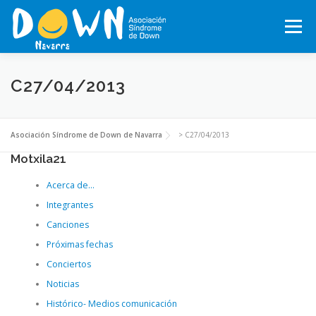
Saltar
al
Menú
contenido
INICIO
CONÓCENOS
SÍNDROME DE DOWN
C27/04/2013
QUÉ HACEMOS
MOTXILA21
VOLUNTARIADO
Asociación Síndrome de Down de Navarra
>
C27/04/2013
Motxila21
Acerca de…
ACTUALIDAD
TRABAJA EN LA ASOCIACIÓN
Integrantes
Canciones
TEJIENDO REDES, RED NAVARRA DE EMPRESAS INCLUSIVAS
Próximas fechas
Conciertos
Noticias
COLABORA
ACTIVIDADES 2026-2027
Histórico- Medios comunicación