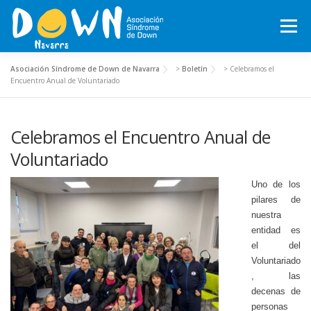
Saltar
al
Menú
contenido
Asociación Síndrome de Down de Navarra
>
Boletín
>
Celebramos el
INICIO
CONÓCENOS
SÍNDROME DE DOWN
Encuentro Anual de Voluntariado
Celebramos el Encuentro Anual de
QUÉ HACEMOS
MOTXILA21
VOLUNTARIADO
Voluntariado
ACTUALIDAD
TRABAJA EN LA ASOCIACIÓN
Uno de los
pilares de
nuestra
entidad es
TEJIENDO REDES, RED NAVARRA DE EMPRESAS INCLUSIVAS
el del
Voluntariado
, las
COLABORA
ACTIVIDADES 2026-2027
decenas de
personas