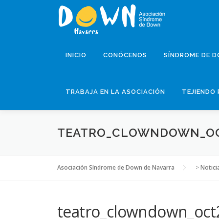
Saltar
al
contenido
INICIO
CONÓCENOS
SÍNDROME DE 
TRABAJA EN LA ASOCIACIÓN
TEJIENDO 
TEATRO_CLOWNDOWN_OCT
Asociación Síndrome de Down de Navarra
>
Notici
teatro_clowndown_oct2