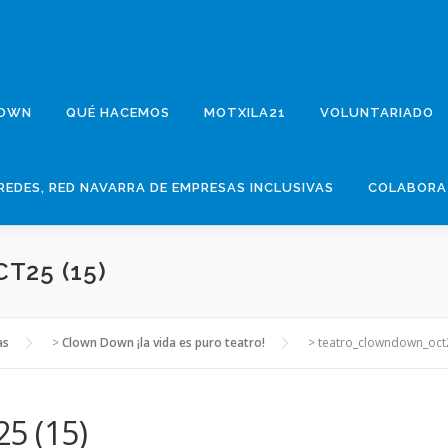
DOWN
QUÉ HACEMOS
MOTXILA21
VOLUNTARIADO
REDES, RED NAVARRA DE EMPRESAS INCLUSIVAS
COLABORA
25 (15)
as
>
Clown Down ¡la vida es puro teatro!
>
teatro_clowndown_oct2
5 (15)