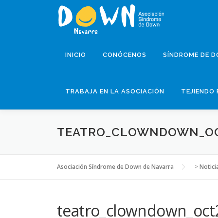
Saltar
al
contenido
INICIO
CONÓCENOS
SÍNDROME DE 
TRABAJA EN LA ASOCIACIÓN
TEJIENDO 
TEATRO_CLOWNDOWN_OCT
Asociación Síndrome de Down de Navarra
>
Notici
teatro_clowndown_oct2