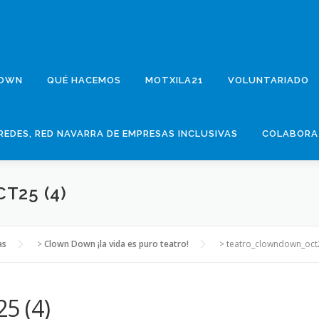
DOWN
QUÉ HACEMOS
MOTXILA21
VOLUNTARIADO
REDES, RED NAVARRA DE EMPRESAS INCLUSIVAS
COLABORA
25 (4)
as
>
Clown Down ¡la vida es puro teatro!
>
teatro_clowndown_oct2
5 (4)