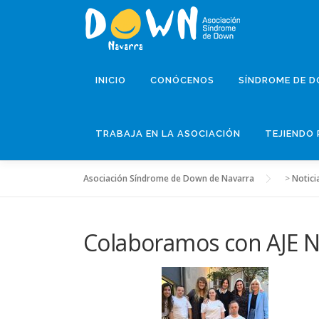
Saltar
al
contenido
INICIO
CONÓCENOS
SÍNDROME DE 
TRABAJA EN LA ASOCIACIÓN
TEJIENDO 
Asociación Síndrome de Down de Navarra
>
Notici
Colaboramos con AJE N