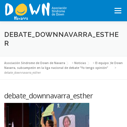
Saltar
al
Menú
contenido
INICIO
CONÓCENOS
SÍNDROME DE DOWN
DEBATE_DOWNNAVARRA_ESTHE
R
QUÉ HACEMOS
MOTXILA21
VOLUNTARIADO
Asociación Síndrome de Down de Navarra
>
Noticias
>
El equipo de Down
Navarra, subcampeón en la liga nacional de debate “Yo tengo opinión”
>
debate_downnavarra_esther
ACTUALIDAD
TRABAJA EN LA ASOCIACIÓN
debate_downnavarra_esther
TEJIENDO REDES, RED NAVARRA DE EMPRESAS INCLUSIVAS
COLABORA
ACTIVIDADES 2026-2027