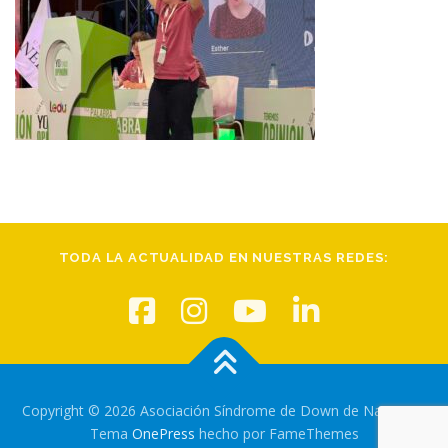
TODA LA ACTUALIDAD EN NUESTRAS REDES:
Copyright © 2026 Asociación Síndrome de Down de Navarra
–
Tema
OnePress
hecho por FameThemes