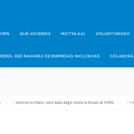
DOWN
QUÉ HACEMOS
MOTXILA21
VOLUNTARIADO
REDES, RED NAVARRA DE EMPRESAS INCLUSIVAS
COLABORA
n
>
Está en tu mano, zure esku dago. Envía tu bizum al 13493
>
19