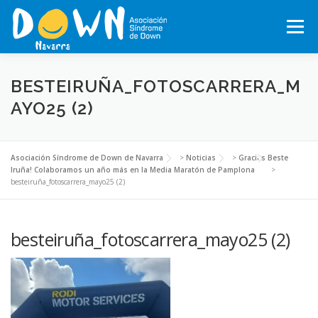
Saltar
al
Menú
contenido
INICIO
CONÓCENOS
SÍNDROME DE DOWN
BESTEIRUÑA_FOTOSCARRERA_M
AYO25 (2)
QUÉ HACEMOS
MOTXILA21
VOLUNTARIADO
Asociación Síndrome de Down de Navarra
>
Noticias
>
Gracias Beste
Iruña! Colaboramos un año más en la Media Maratón de Pamplona
>
besteiruña_fotoscarrera_mayo25 (2)
ACTUALIDAD
TRABAJA EN LA ASOCIACIÓN
besteiruña_fotoscarrera_mayo25 (2)
TEJIENDO REDES, RED NAVARRA DE EMPRESAS INCLUSIVAS
COLABORA
ACTIVIDADES 2026-2027