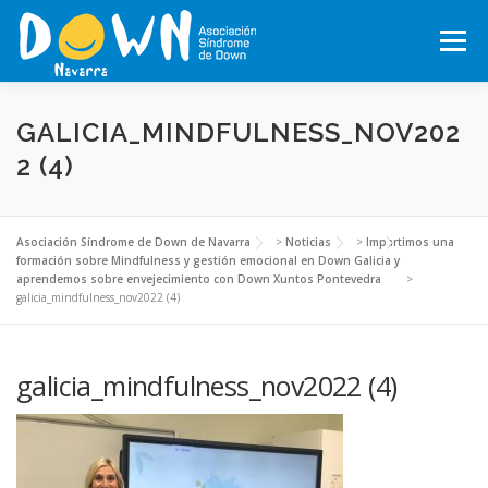
Saltar
al
Menú
contenido
INICIO
CONÓCENOS
SÍNDROME DE DOWN
GALICIA_MINDFULNESS_NOV202
2 (4)
QUÉ HACEMOS
MOTXILA21
VOLUNTARIADO
Asociación Síndrome de Down de Navarra
>
Noticias
>
Impartimos una
formación sobre Mindfulness y gestión emocional en Down Galicia y
aprendemos sobre envejecimiento con Down Xuntos Pontevedra
>
ACTUALIDAD
TRABAJA EN LA ASOCIACIÓN
galicia_mindfulness_nov2022 (4)
TEJIENDO REDES, RED NAVARRA DE EMPRESAS INCLUSIVAS
galicia_mindfulness_nov2022 (4)
COLABORA
ACTIVIDADES 2026-2027