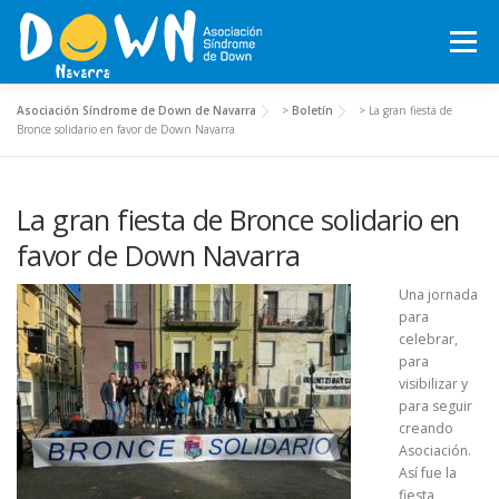
Saltar
al
Menú
contenido
Asociación Síndrome de Down de Navarra
>
Boletín
>
La gran fiesta de
INICIO
CONÓCENOS
SÍNDROME DE DOWN
Bronce solidario en favor de Down Navarra
La gran fiesta de Bronce solidario en
QUÉ HACEMOS
MOTXILA21
VOLUNTARIADO
favor de Down Navarra
ACTUALIDAD
TRABAJA EN LA ASOCIACIÓN
Una jornada
para
celebrar,
para
TEJIENDO REDES, RED NAVARRA DE EMPRESAS INCLUSIVAS
visibilizar y
para seguir
creando
Asociación.
COLABORA
ACTIVIDADES 2026-2027
Así fue la
fiesta