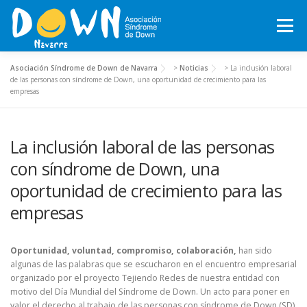
Saltar
al
Menú
contenido
Asociación Síndrome de Down de Navarra
>
Noticias
>
La inclusión laboral
INICIO
CONÓCENOS
SÍNDROME DE DOWN
de las personas con síndrome de Down, una oportunidad de crecimiento para las
empresas
QUÉ HACEMOS
MOTXILA21
VOLUNTARIADO
La inclusión laboral de las personas
con síndrome de Down, una
ACTUALIDAD
TRABAJA EN LA ASOCIACIÓN
oportunidad de crecimiento para las
empresas
TEJIENDO REDES, RED NAVARRA DE EMPRESAS INCLUSIVAS
Oportunidad, voluntad, compromiso, colaboración,
han sido
algunas de las palabras que se escucharon en el encuentro empresarial
organizado por el proyecto Tejiendo Redes de nuestra entidad con
COLABORA
ACTIVIDADES 2026-2027
motivo del Día Mundial del Síndrome de Down. Un acto para poner en
valor el derecho al trabajo de las personas con síndrome de Down (SD)