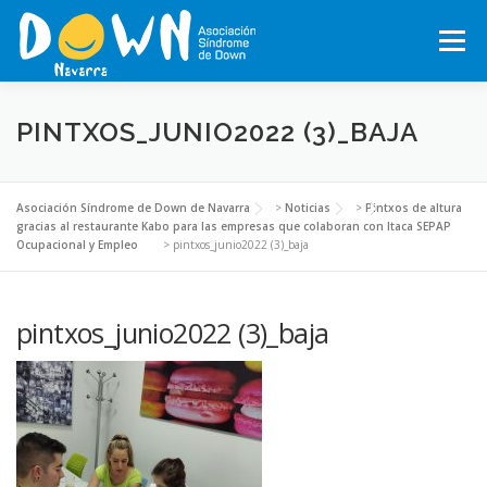
Saltar
al
Menú
contenido
INICIO
CONÓCENOS
SÍNDROME DE DOWN
PINTXOS_JUNIO2022 (3)_BAJA
QUÉ HACEMOS
MOTXILA21
VOLUNTARIADO
Asociación Síndrome de Down de Navarra
>
Noticias
>
Pintxos de altura
gracias al restaurante Kabo para las empresas que colaboran con Itaca SEPAP
Ocupacional y Empleo
>
pintxos_junio2022 (3)_baja
ACTUALIDAD
TRABAJA EN LA ASOCIACIÓN
pintxos_junio2022 (3)_baja
TEJIENDO REDES, RED NAVARRA DE EMPRESAS INCLUSIVAS
COLABORA
ACTIVIDADES 2026-2027