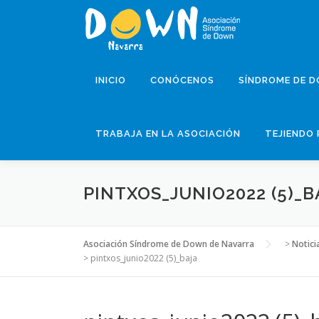
Saltar
al
contenido
INICIO
CONÓCENOS
SÍNDROME DE 
TRABAJA EN LA ASOCIACIÓN
TEJIENDO 
PINTXOS_JUNIO2022 (5)_B
Asociación Síndrome de Down de Navarra
>
Notici
>
pintxos_junio2022 (5)_baja