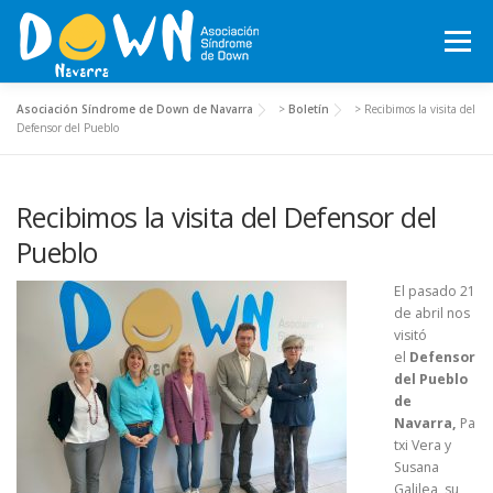
Saltar
al
Menú
contenido
Asociación Síndrome de Down de Navarra
>
Boletín
>
Recibimos la visita del
INICIO
CONÓCENOS
SÍNDROME DE DOWN
Defensor del Pueblo
Recibimos la visita del Defensor del
QUÉ HACEMOS
MOTXILA21
VOLUNTARIADO
Pueblo
ACTUALIDAD
TRABAJA EN LA ASOCIACIÓN
El pasado 21
de abril nos
visitó
el
Defensor
TEJIENDO REDES, RED NAVARRA DE EMPRESAS INCLUSIVAS
del Pueblo
de
Navarra,
Pa
txi Vera y
COLABORA
ACTIVIDADES 2026-2027
Susana
Galilea, su