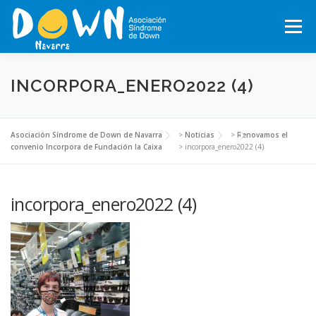
Saltar
al
Menú
contenido
INICIO
CONÓCENOS
SÍNDROME DE DOWN
INCORPORA_ENERO2022 (4)
QUÉ HACEMOS
MOTXILA21
VOLUNTARIADO
Asociación Síndrome de Down de Navarra
>
Noticias
>
Renovamos el
convenio Incorpora de Fundación la Caixa
>
incorpora_enero2022 (4)
ACTUALIDAD
TRABAJA EN LA ASOCIACIÓN
incorpora_enero2022 (4)
TEJIENDO REDES, RED NAVARRA DE EMPRESAS INCLUSIVAS
COLABORA
ACTIVIDADES 2026-2027