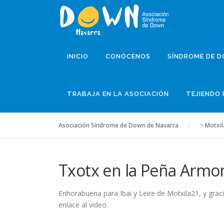
Saltar
al
contenido
INICIO
CONÓCENOS
SÍNDROME DE 
TRABAJA EN LA ASOCIACIÓN
TEJIENDO 
Asociación Síndrome de Down de Navarra
>
Motxil
Txotx en la Peña Armon
Enhorabuena para Ibai y Leire de Motxila21, y grac
enlace al video.