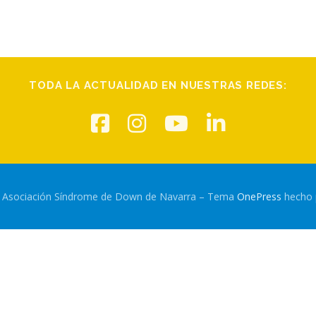
TODA LA ACTUALIDAD EN NUESTRAS REDES:
6 Asociación Síndrome de Down de Navarra
–
Tema
OnePress
hecho