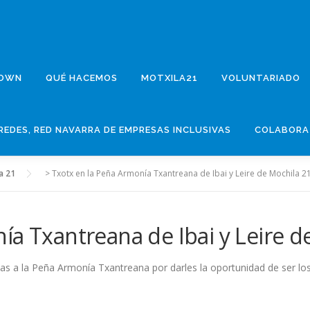
DOWN
QUÉ HACEMOS
MOTXILA21
VOLUNTARIADO
REDES, RED NAVARRA DE EMPRESAS INCLUSIVAS
COLABORA
a 21
>
Txotx en la Peña Armonía Txantreana de Ibai y Leire de Mochila 2
ía Txantreana de Ibai y Leire d
ias a la Peña Armonía Txantreana por darles la oportunidad de ser lo