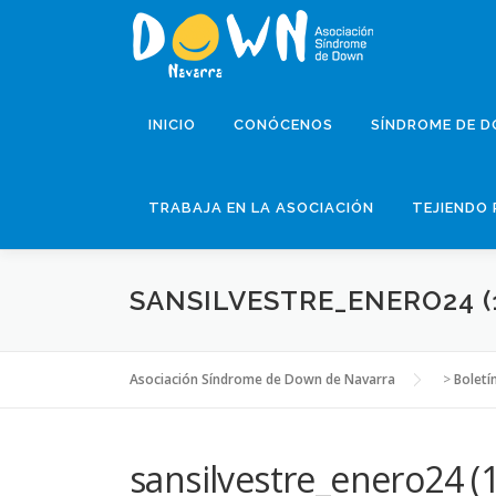
Saltar
al
contenido
INICIO
CONÓCENOS
SÍNDROME DE 
TRABAJA EN LA ASOCIACIÓN
TEJIENDO 
SANSILVESTRE_ENERO24 (
Asociación Síndrome de Down de Navarra
>
Boletí
sansilvestre_enero24 (1