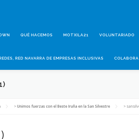
DOWN
QUÉ HACEMOS
MOTXILA21
VOLUNTARIADO
REDES, RED NAVARRA DE EMPRESAS INCLUSIVAS
COLABORA
1)
n
>
Unimos fuerzas con el Beste Iruña en la San Silvestre
>
sansilv
)