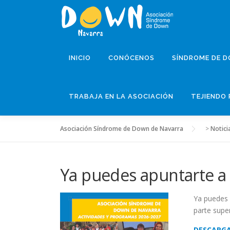
Saltar
al
contenido
INICIO
CONÓCENOS
SÍNDROME DE 
TRABAJA EN LA ASOCIACIÓN
TEJIENDO 
Asociación Síndrome de Down de Navarra
>
Notici
Ya puedes apuntarte a 
Ya puedes 
parte super
DESCARGA