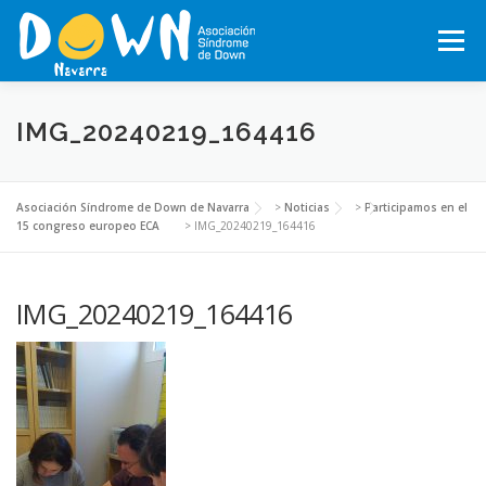
Saltar
al
Menú
contenido
INICIO
CONÓCENOS
SÍNDROME DE DOWN
IMG_20240219_164416
QUÉ HACEMOS
MOTXILA21
VOLUNTARIADO
Asociación Síndrome de Down de Navarra
>
Noticias
>
Participamos en el
15 congreso europeo ECA
>
IMG_20240219_164416
ACTUALIDAD
TRABAJA EN LA ASOCIACIÓN
IMG_20240219_164416
TEJIENDO REDES, RED NAVARRA DE EMPRESAS INCLUSIVAS
COLABORA
ACTIVIDADES 2026-2027