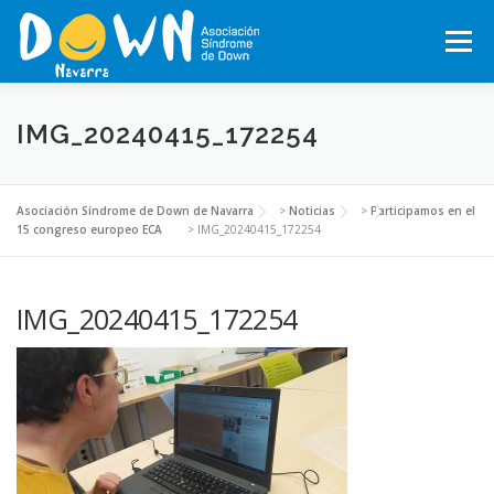
Saltar
al
Menú
contenido
INICIO
CONÓCENOS
SÍNDROME DE DOWN
IMG_20240415_172254
QUÉ HACEMOS
MOTXILA21
VOLUNTARIADO
Asociación Síndrome de Down de Navarra
>
Noticias
>
Participamos en el
15 congreso europeo ECA
>
IMG_20240415_172254
ACTUALIDAD
TRABAJA EN LA ASOCIACIÓN
IMG_20240415_172254
TEJIENDO REDES, RED NAVARRA DE EMPRESAS INCLUSIVAS
COLABORA
ACTIVIDADES 2026-2027